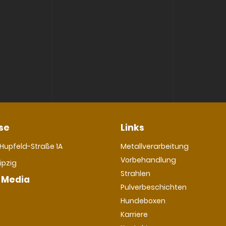
se
Links
Navigation
Hupfeld-Straße 1A
Metallverarbeitung
überspringen
Vorbehandlung
ipzig
Strahlen
 Media
Pulverbeschichten
Hundeboxen
Karriere