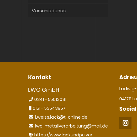
Verschiedenes
Kontakt
Adres
Ludwig-
LWO GmbH
04179 Le
0341 - 55013081
0151 - 53543957
Social
l.weiss.lack@t-online.de
lwo-metallverarbeitung@mail.de
https://www.lackundpulver