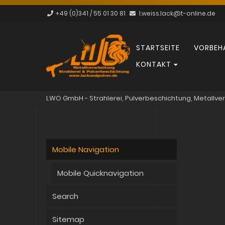
+49 (0)341 / 55 01 30 81
l.weiss.lack@t-online.de
Navigation
STARTSEITE
VORBEH
überspringen
KONTAKT
LWO GmbH - Strahlerei, Pulverbeschichtung, Metallve
Mobile Navigation
Mobile Quicknavigation
Search
Sitemap