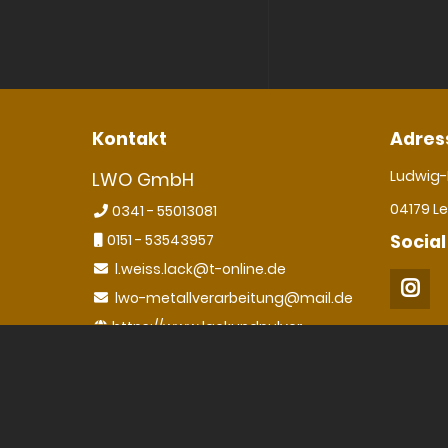
Kontakt
Adres
Ludwig-
LWO GmbH
04179 Le
0341 - 55013081
0151 - 53543957
Social
l.weiss.lack@t-online.de
lwo-metallverarbeitung@mail.de
https://www.lackundpulver
Copyright 2026 LWO GmbH