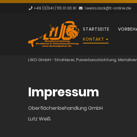
+49 (0)341 / 55 01 30 81
l.weiss.lack@t-online.de
Navigation
STARTSEITE
VORBEH
überspringen
KONTAKT
LWO GmbH - Strahlerei, Pulverbeschichtung, Metallve
Impressum
Oberflächenbehandlung GmbH
Lutz Weiß