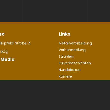
se
Links
Navigation
Hupfeld-Straße 1A
Metallverarbeitung
überspringen
Vorbehandlung
ipzig
Strahlen
 Media
Pulverbeschichten
Hundeboxen
Karriere
Kontakt